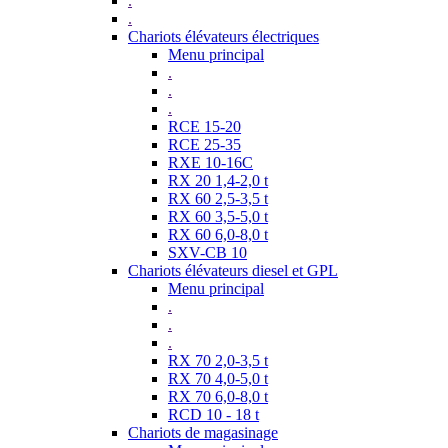
.
.
Chariots élévateurs électriques
Menu principal
.
.
.
RCE 15-20
RCE 25-35
RXE 10-16C
RX 20 1,4-2,0 t
RX 60 2,5-3,5 t
RX 60 3,5-5,0 t
RX 60 6,0-8,0 t
SXV-CB 10
Chariots élévateurs diesel et GPL
Menu principal
.
.
.
RX 70 2,0-3,5 t
RX 70 4,0-5,0 t
RX 70 6,0-8,0 t
RCD 10 - 18 t
Chariots de magasinage