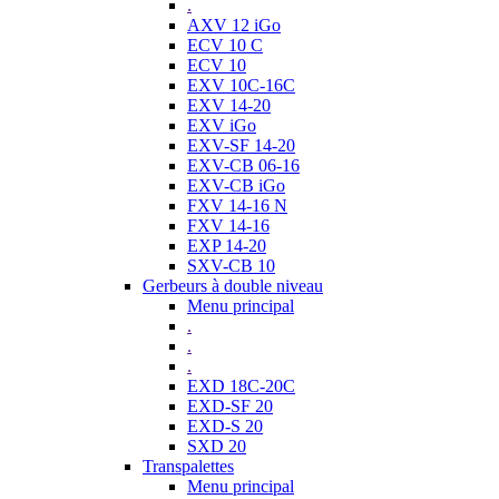
.
AXV 12 iGo
ECV 10 C
ECV 10
EXV 10C-16C
EXV 14-20
EXV iGo
EXV-SF 14-20
EXV-CB 06-16
EXV-CB iGo
FXV 14-16 N
FXV 14-16
EXP 14-20
SXV-CB 10
Gerbeurs à double niveau
Menu principal
.
.
.
EXD 18C-20C
EXD-SF 20
EXD-S 20
SXD 20
Transpalettes
Menu principal