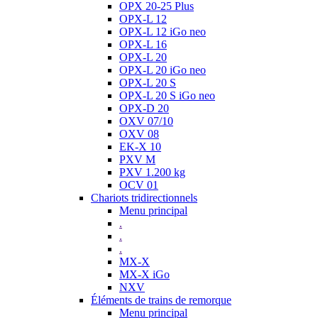
OPX 20-25 Plus
OPX-L 12
OPX-L 12 iGo neo
OPX-L 16
OPX-L 20
OPX-L 20 iGo neo
OPX-L 20 S
OPX-L 20 S iGo neo
OPX-D 20
OXV 07/10
OXV 08
EK-X 10
PXV M
PXV 1.200 kg
OCV 01
Chariots tridirectionnels
Menu principal
.
.
.
MX-X
MX-X iGo
NXV
Éléments de trains de remorque
Menu principal