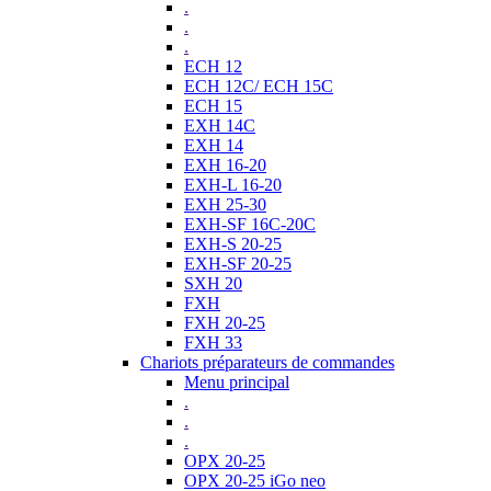
.
.
.
ECH 12
ECH 12C/ ECH 15C
ECH 15
EXH 14C
EXH 14
EXH 16-20
EXH-L 16-20
EXH 25-30
EXH-SF 16C-20C
EXH-S 20-25
EXH-SF 20-25
SXH 20
FXH
FXH 20-25
FXH 33
Chariots préparateurs de commandes
Menu principal
.
.
.
OPX 20-25
OPX 20-25 iGo neo