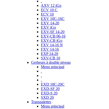
.
AXV 12 iGo
ECV 10 C
ECV 10
EXV 10C-16C
EXV 14-20
EXV iGo
EXV-SF 14-20
EXV-CB 06-16
EXV-CB iGo
FXV 14-16 N
FXV 14-16
EXP 14-20
SXV-CB 10
Gerbeurs à double niveau
Menu principal
.
.
.
EXD 18C-20C
EXD-SF 20
EXD-S 20
SXD 20
Transpalettes
Menu principal