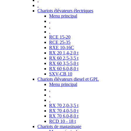
.
.
Chariots élévateurs électriques
Menu principal
.
.
.
RCE 15-20
RCE 25-35
RXE 10-16C
RX 20 1,4-2,0 t
RX 60 2,5-3,5 t
RX 60 3,5-5,0 t
RX 60 6,0-8,0 t
SXV-CB 10
Chariots élévateurs diesel et GPL
Menu principal
.
.
.
RX 70 2,0-3,5 t
RX 70 4,0-5,0 t
RX 70 6,0-8,0 t
RCD 10 - 18 t
Chariots de magasinage