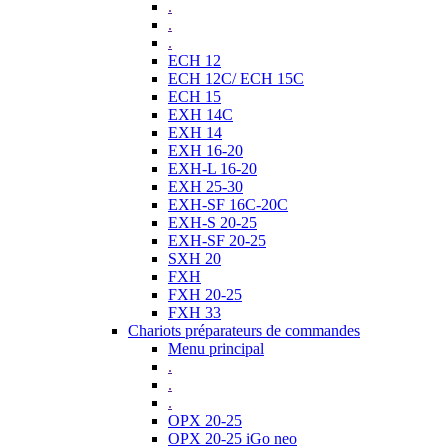
.
.
.
ECH 12
ECH 12C/ ECH 15C
ECH 15
EXH 14C
EXH 14
EXH 16-20
EXH-L 16-20
EXH 25-30
EXH-SF 16C-20C
EXH-S 20-25
EXH-SF 20-25
SXH 20
FXH
FXH 20-25
FXH 33
Chariots préparateurs de commandes
Menu principal
.
.
.
OPX 20-25
OPX 20-25 iGo neo