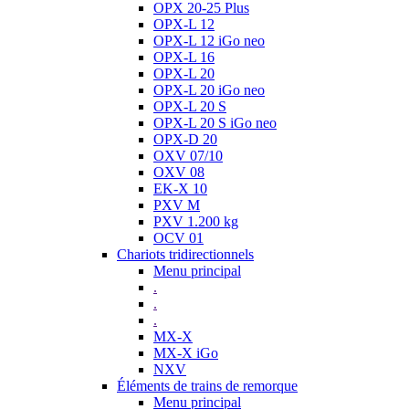
OPX 20-25 Plus
OPX-L 12
OPX-L 12 iGo neo
OPX-L 16
OPX-L 20
OPX-L 20 iGo neo
OPX-L 20 S
OPX-L 20 S iGo neo
OPX-D 20
OXV 07/10
OXV 08
EK-X 10
PXV M
PXV 1.200 kg
OCV 01
Chariots tridirectionnels
Menu principal
.
.
.
MX-X
MX-X iGo
NXV
Éléments de trains de remorque
Menu principal