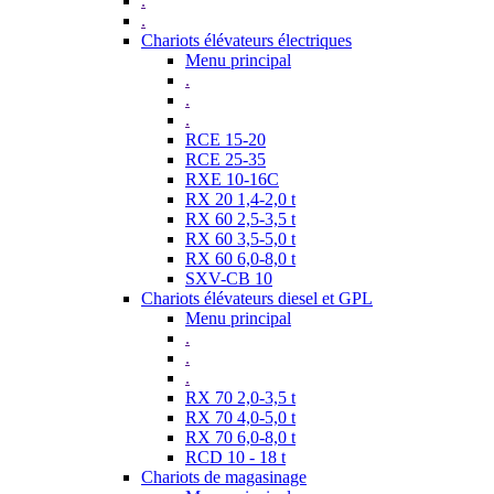
.
.
Chariots élévateurs électriques
Menu principal
.
.
.
RCE 15-20
RCE 25-35
RXE 10-16C
RX 20 1,4-2,0 t
RX 60 2,5-3,5 t
RX 60 3,5-5,0 t
RX 60 6,0-8,0 t
SXV-CB 10
Chariots élévateurs diesel et GPL
Menu principal
.
.
.
RX 70 2,0-3,5 t
RX 70 4,0-5,0 t
RX 70 6,0-8,0 t
RCD 10 - 18 t
Chariots de magasinage