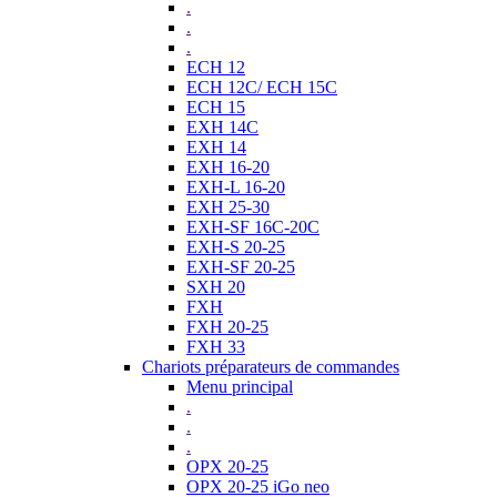
.
.
.
ECH 12
ECH 12C/ ECH 15C
ECH 15
EXH 14C
EXH 14
EXH 16-20
EXH-L 16-20
EXH 25-30
EXH-SF 16C-20C
EXH-S 20-25
EXH-SF 20-25
SXH 20
FXH
FXH 20-25
FXH 33
Chariots préparateurs de commandes
Menu principal
.
.
.
OPX 20-25
OPX 20-25 iGo neo