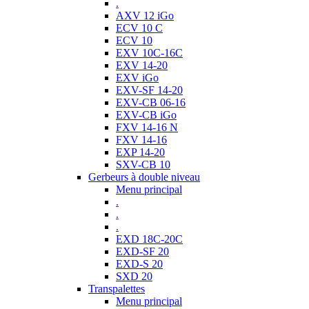
.
AXV 12 iGo
ECV 10 C
ECV 10
EXV 10C-16C
EXV 14-20
EXV iGo
EXV-SF 14-20
EXV-CB 06-16
EXV-CB iGo
FXV 14-16 N
FXV 14-16
EXP 14-20
SXV-CB 10
Gerbeurs à double niveau
Menu principal
.
.
.
EXD 18C-20C
EXD-SF 20
EXD-S 20
SXD 20
Transpalettes
Menu principal