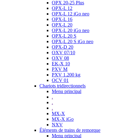
OPX 20-25 Plus
OPX-L 12
OPX-L 12 iGo neo
OPX-L 16
OPX-L 20
OPX-L 20 iGo neo
OPX-L 20 S
OPX-L 20 S iGo neo
OPX-D 20
OXV 07/10
OXV 08
EK-X 10
PXV M
PXV 1.200 kg
OCV 01
Chariots tridirectionnels
Menu principal
.
.
.
MX-X
MX-X iGo
NXV
Éléments de trains de remorque
Menu principal