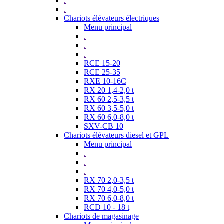
.
.
Chariots élévateurs électriques
Menu principal
.
.
.
RCE 15-20
RCE 25-35
RXE 10-16C
RX 20 1,4-2,0 t
RX 60 2,5-3,5 t
RX 60 3,5-5,0 t
RX 60 6,0-8,0 t
SXV-CB 10
Chariots élévateurs diesel et GPL
Menu principal
.
.
.
RX 70 2,0-3,5 t
RX 70 4,0-5,0 t
RX 70 6,0-8,0 t
RCD 10 - 18 t
Chariots de magasinage