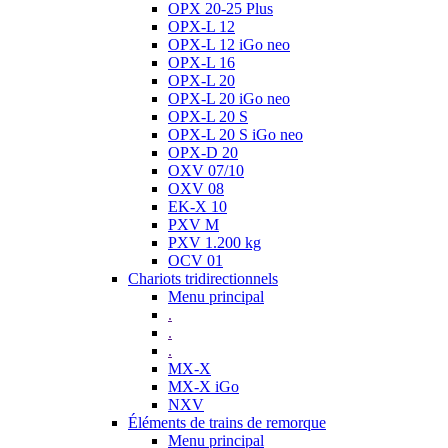
OPX 20-25 Plus
OPX-L 12
OPX-L 12 iGo neo
OPX-L 16
OPX-L 20
OPX-L 20 iGo neo
OPX-L 20 S
OPX-L 20 S iGo neo
OPX-D 20
OXV 07/10
OXV 08
EK-X 10
PXV M
PXV 1.200 kg
OCV 01
Chariots tridirectionnels
Menu principal
.
.
.
MX-X
MX-X iGo
NXV
Éléments de trains de remorque
Menu principal