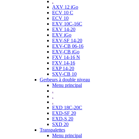
.
AXV 12 iGo
ECV 10 C
ECV 10
EXV 10C-16C
EXV 14-20
EXV iGo
EXV-SF 14-20
EXV-CB 06-16
EXV-CB iGo
FXV 14-16 N
FXV 14-16
EXP 14-20
SXV-CB 10
Gerbeurs à double niveau
Menu principal
.
.
.
EXD 18C-20C
EXD-SF 20
EXD-S 20
SXD 20
Transpalettes
Menu principal