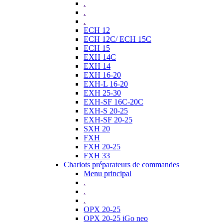
.
.
.
ECH 12
ECH 12C/ ECH 15C
ECH 15
EXH 14C
EXH 14
EXH 16-20
EXH-L 16-20
EXH 25-30
EXH-SF 16C-20C
EXH-S 20-25
EXH-SF 20-25
SXH 20
FXH
FXH 20-25
FXH 33
Chariots préparateurs de commandes
Menu principal
.
.
.
OPX 20-25
OPX 20-25 iGo neo