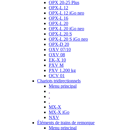
OPX 20-25 Plus
OPX-L 12
OPX-L 12 iGo neo
OPX-L 16
OPX-L 20
OPX-L 20 iGo neo
OPX-L 20 S
OPX-L 20 S iGo neo
OPX-D 20
OXV 07/10
OXV 08
EK-X 10
PXV M
PXV 1.200 kg
OCV 01
Chariots tridirectionnels
Menu principal
.
.
.
MX-X
MX-X iGo
NXV
Éléments de trains de remorque
Menu principal