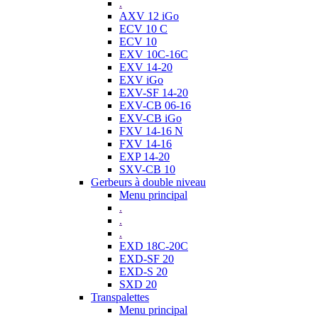
.
AXV 12 iGo
ECV 10 C
ECV 10
EXV 10C-16C
EXV 14-20
EXV iGo
EXV-SF 14-20
EXV-CB 06-16
EXV-CB iGo
FXV 14-16 N
FXV 14-16
EXP 14-20
SXV-CB 10
Gerbeurs à double niveau
Menu principal
.
.
.
EXD 18C-20C
EXD-SF 20
EXD-S 20
SXD 20
Transpalettes
Menu principal