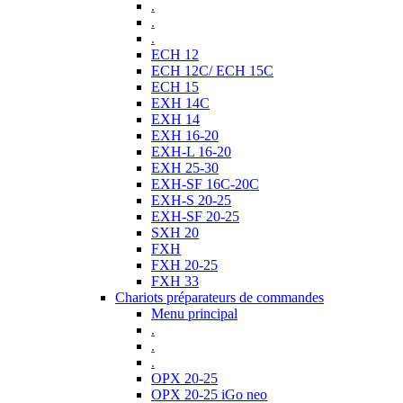
.
.
.
ECH 12
ECH 12C/ ECH 15C
ECH 15
EXH 14C
EXH 14
EXH 16-20
EXH-L 16-20
EXH 25-30
EXH-SF 16C-20C
EXH-S 20-25
EXH-SF 20-25
SXH 20
FXH
FXH 20-25
FXH 33
Chariots préparateurs de commandes
Menu principal
.
.
.
OPX 20-25
OPX 20-25 iGo neo