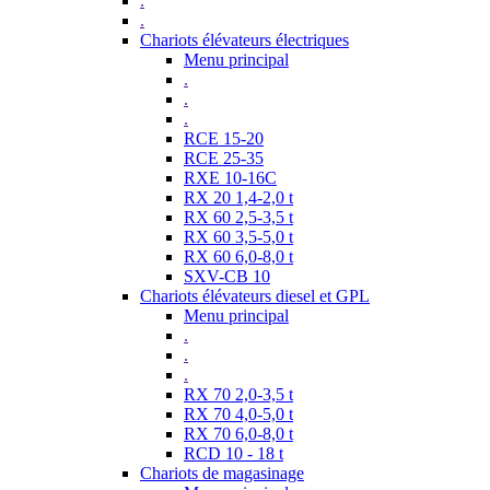
.
.
Chariots élévateurs électriques
Menu principal
.
.
.
RCE 15-20
RCE 25-35
RXE 10-16C
RX 20 1,4-2,0 t
RX 60 2,5-3,5 t
RX 60 3,5-5,0 t
RX 60 6,0-8,0 t
SXV-CB 10
Chariots élévateurs diesel et GPL
Menu principal
.
.
.
RX 70 2,0-3,5 t
RX 70 4,0-5,0 t
RX 70 6,0-8,0 t
RCD 10 - 18 t
Chariots de magasinage