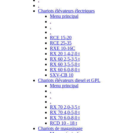
.
.
Chariots élévateurs électriques
Menu principal
.
.
.
RCE 15-20
RCE 25-35
RXE 10-16C
RX 20 1,4-2,0 t
RX 60 2,5-3,5 t
RX 60 3,5-5,0 t
RX 60 6,0-8,0 t
SXV-CB 10
Chariots élévateurs diesel et GPL
Menu principal
.
.
.
RX 70 2,0-3,5 t
RX 70 4,0-5,0 t
RX 70 6,0-8,0 t
RCD 10 - 18 t
Chariots de magasinage