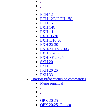
.
.
.
ECH 12
ECH 12C/ ECH 15C
ECH 15
EXH 14C
EXH 14
EXH 16-20
EXH-L 16-20
EXH 25-30
EXH-SF 16C-20C
EXH-S 20-25
EXH-SF 20-25
SXH 20
FXH
FXH 20-25
FXH 33
Chariots préparateurs de commandes
Menu principal
.
.
.
OPX 20-25
OPX 20-25 iGo neo