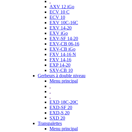
.
AXV 12 iGo
ECV 10 C
ECV 10
EXV 10C-16C
EXV 14-20
EXV iGo
EXV-SF 14-20
EXV-CB 06-16
EXV-CB iGo
FXV 14-16 N
FXV 14-16
EXP 14-20
SXV-CB 10
Gerbeurs à double niveau
Menu principal
.
.
.
EXD 18C-20C
EXD-SF 20
EXD-S 20
SXD 20
Transpalettes
Menu principal