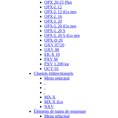
OPX 20-25 Plus
OPX-L 12
OPX-L 12 iGo neo
OPX-L 16
OPX-L 20
OPX-L 20 iGo neo
OPX-L 20 S
OPX-L 20 S iGo neo
OPX-D 20
OXV 07/10
OXV 08
EK-X 10
PXV M
PXV 1.200 kg
OCV 01
Chariots tridirectionnels
Menu principal
.
.
.
MX-X
MX-X iGo
NXV
Éléments de trains de remorque
Menu principal