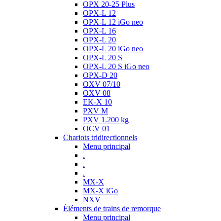
OPX 20-25 Plus
OPX-L 12
OPX-L 12 iGo neo
OPX-L 16
OPX-L 20
OPX-L 20 iGo neo
OPX-L 20 S
OPX-L 20 S iGo neo
OPX-D 20
OXV 07/10
OXV 08
EK-X 10
PXV M
PXV 1.200 kg
OCV 01
Chariots tridirectionnels
Menu principal
.
.
.
MX-X
MX-X iGo
NXV
Éléments de trains de remorque
Menu principal