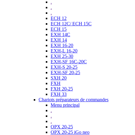
.
.
.
ECH 12
ECH 12C/ ECH 15C
ECH 15
EXH 14C
EXH 14
EXH 16-20
EXH-L 16-20
EXH 25-30
EXH-SF 16C-20C
EXH-S 20-25
EXH-SF 20-25
SXH 20
FXH
FXH 20-25
FXH 33
Chariots préparateurs de commandes
Menu principal
.
.
.
OPX 20-25
OPX 20-25 iGo neo