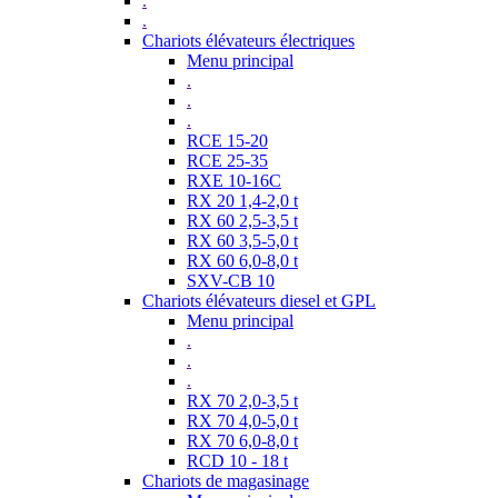
.
.
Chariots élévateurs électriques
Menu principal
.
.
.
RCE 15-20
RCE 25-35
RXE 10-16C
RX 20 1,4-2,0 t
RX 60 2,5-3,5 t
RX 60 3,5-5,0 t
RX 60 6,0-8,0 t
SXV-CB 10
Chariots élévateurs diesel et GPL
Menu principal
.
.
.
RX 70 2,0-3,5 t
RX 70 4,0-5,0 t
RX 70 6,0-8,0 t
RCD 10 - 18 t
Chariots de magasinage