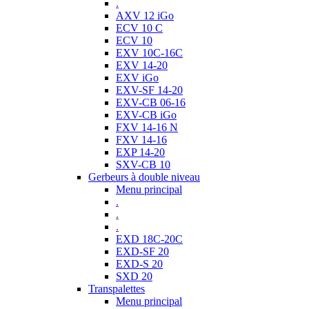
.
AXV 12 iGo
ECV 10 C
ECV 10
EXV 10C-16C
EXV 14-20
EXV iGo
EXV-SF 14-20
EXV-CB 06-16
EXV-CB iGo
FXV 14-16 N
FXV 14-16
EXP 14-20
SXV-CB 10
Gerbeurs à double niveau
Menu principal
.
.
.
EXD 18C-20C
EXD-SF 20
EXD-S 20
SXD 20
Transpalettes
Menu principal