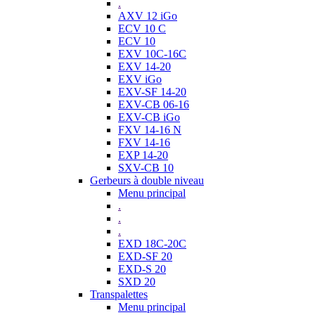
.
AXV 12 iGo
ECV 10 C
ECV 10
EXV 10C-16C
EXV 14-20
EXV iGo
EXV-SF 14-20
EXV-CB 06-16
EXV-CB iGo
FXV 14-16 N
FXV 14-16
EXP 14-20
SXV-CB 10
Gerbeurs à double niveau
Menu principal
.
.
.
EXD 18C-20C
EXD-SF 20
EXD-S 20
SXD 20
Transpalettes
Menu principal