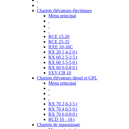
.
.
Chariots élévateurs électriques
Menu principal
.
.
.
RCE 15-20
RCE 25-35
RXE 10-16C
RX 20 1,4-2,0 t
RX 60 2,5-3,5 t
RX 60 3,5-5,0 t
RX 60 6,0-8,0 t
SXV-CB 10
Chariots élévateurs diesel et GPL
Menu principal
.
.
.
RX 70 2,0-3,5 t
RX 70 4,0-5,0 t
RX 70 6,0-8,0 t
RCD 10 - 18 t
Chariots de magasinage