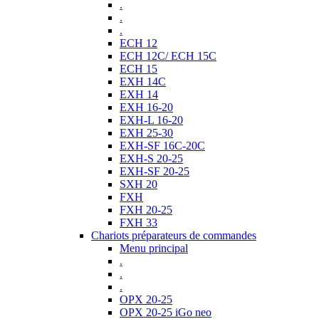
.
.
.
ECH 12
ECH 12C/ ECH 15C
ECH 15
EXH 14C
EXH 14
EXH 16-20
EXH-L 16-20
EXH 25-30
EXH-SF 16C-20C
EXH-S 20-25
EXH-SF 20-25
SXH 20
FXH
FXH 20-25
FXH 33
Chariots préparateurs de commandes
Menu principal
.
.
.
OPX 20-25
OPX 20-25 iGo neo