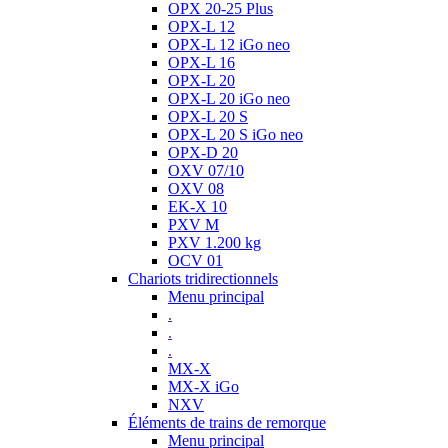
OPX 20-25 Plus
OPX-L 12
OPX-L 12 iGo neo
OPX-L 16
OPX-L 20
OPX-L 20 iGo neo
OPX-L 20 S
OPX-L 20 S iGo neo
OPX-D 20
OXV 07/10
OXV 08
EK-X 10
PXV M
PXV 1.200 kg
OCV 01
Chariots tridirectionnels
Menu principal
.
.
.
MX-X
MX-X iGo
NXV
Éléments de trains de remorque
Menu principal