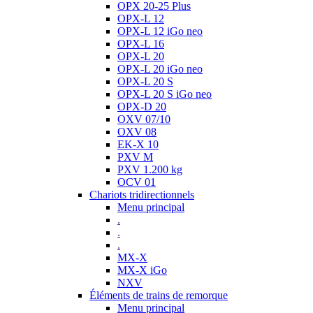
OPX 20-25 Plus
OPX-L 12
OPX-L 12 iGo neo
OPX-L 16
OPX-L 20
OPX-L 20 iGo neo
OPX-L 20 S
OPX-L 20 S iGo neo
OPX-D 20
OXV 07/10
OXV 08
EK-X 10
PXV M
PXV 1.200 kg
OCV 01
Chariots tridirectionnels
Menu principal
.
.
.
MX-X
MX-X iGo
NXV
Éléments de trains de remorque
Menu principal