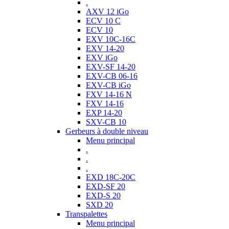
.
AXV 12 iGo
ECV 10 C
ECV 10
EXV 10C-16C
EXV 14-20
EXV iGo
EXV-SF 14-20
EXV-CB 06-16
EXV-CB iGo
FXV 14-16 N
FXV 14-16
EXP 14-20
SXV-CB 10
Gerbeurs à double niveau
Menu principal
.
.
.
EXD 18C-20C
EXD-SF 20
EXD-S 20
SXD 20
Transpalettes
Menu principal