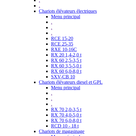
.
.
Chariots élévateurs électriques
Menu principal
.
.
.
RCE 15-20
RCE 25-35
RXE 10-16C
RX 20 1,4-2,0 t
RX 60 2,5-3,5 t
RX 60 3,5-5,0 t
RX 60 6,0-8,0 t
SXV-CB 10
Chariots élévateurs diesel et GPL
Menu principal
.
.
.
RX 70 2,0-3,5 t
RX 70 4,0-5,0 t
RX 70 6,0-8,0 t
RCD 10 - 18 t
Chariots de magasinage