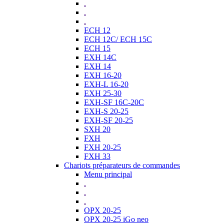
.
.
.
ECH 12
ECH 12C/ ECH 15C
ECH 15
EXH 14C
EXH 14
EXH 16-20
EXH-L 16-20
EXH 25-30
EXH-SF 16C-20C
EXH-S 20-25
EXH-SF 20-25
SXH 20
FXH
FXH 20-25
FXH 33
Chariots préparateurs de commandes
Menu principal
.
.
.
OPX 20-25
OPX 20-25 iGo neo